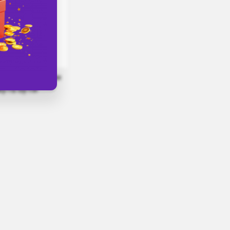
дає за світовим
жуть бути