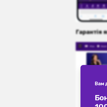
Гарантія я
Вам 
Бо
10