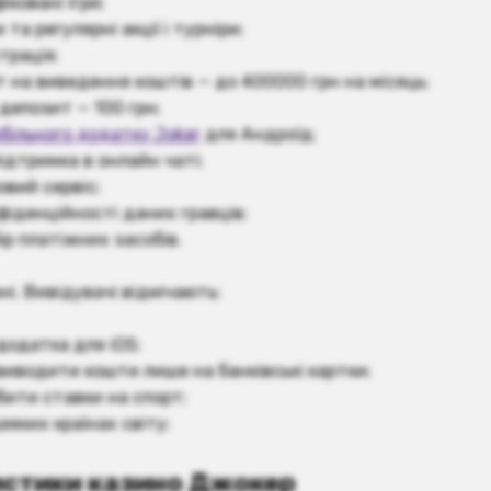
іковані ігри;
та регулярні акції і турніри;
трація;
т на виведення коштів — до 400000 грн на місяць;
депозит — 100 грн;
більного додатку Joker
для Андроїд;
ідтримка в онлайн чаті;
овий сервіс;
фіденційності даних гравців;
р платіжних засобів.
і. Вивідувачі відмічають:
додатка для iOS;
виводити кошти лише на банківські картки;
бити ставки на спорт;
еяких країнах світу;
стики казино Джокер